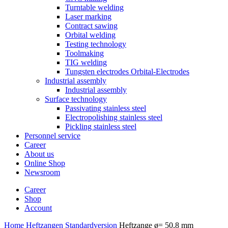
Turntable welding
Laser marking
Contract sawing
Orbital welding
Testing technology
Toolmaking
TIG welding
Tungsten electrodes Orbital-Electrodes
Industrial assembly
Industrial assembly
Surface technology
Passivating stainless steel
Electropolishing stainless steel
Pickling stainless steel
Personnel service
Career
About us
Online Shop
Newsroom
Career
Shop
Account
Home
Heftzangen Standardversion
Heftzange ø= 50,8 mm