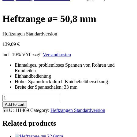
Heftzange ø= 50,8 mm
Heftzangen Standardversion
139,09
€
incl. 19% VAT
zzgl.
Versandkosten
Einmaliges, problemloses Spannen von Rohren und
Rundteilen
Einhandbedienung
Hoher Spanndruck durch Kniehebelübersetzung
Breite der Spannschalen: 33 mm
Heftzange
ø=
Add to cart
50,8
SKU:
111469
Category:
Heftzangen Standardversion
mm
quantity
Related products