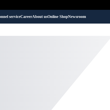
nnel service
Career
About us
Online Shop
Newsroom