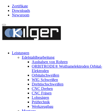
Zertifikate
Downloads
Newsroom
Leistungen
Edelstahlbearbeitung
Aushalsen von Rohren
ORBITRODE® Wolframelektroden Orbital-
Elektroden
Orbitalschweißen
WIG Schweißen
Drehtischschweißen
CNC Drehen
CNC Fräsen
Lohnsägen
Prüftechnik
Werkzeugbau
Montage