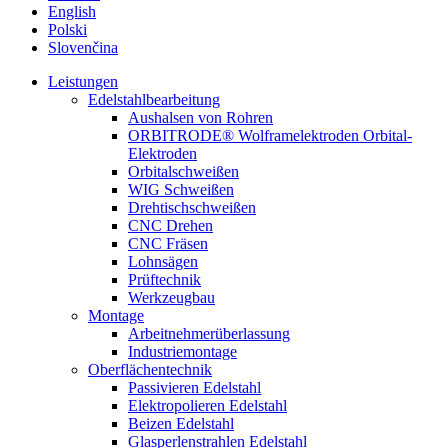
English
Polski
Slovenčina
Leistungen
Edelstahlbearbeitung
Aushalsen von Rohren
ORBITRODE® Wolframelektroden Orbital-
Elektroden
Orbitalschweißen
WIG Schweißen
Drehtischschweißen
CNC Drehen
CNC Fräsen
Lohnsägen
Prüftechnik
Werkzeugbau
Montage
Arbeitnehmerüberlassung
Industriemontage
Oberflächentechnik
Passivieren Edelstahl
Elektropolieren Edelstahl
Beizen Edelstahl
Glasperlenstrahlen Edelstahl