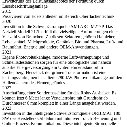
Erweiterung des Leistungsangebotes der Fertigung durch
Laserbeschriftungsanlage
2015
Passivieren von Edelstahlteilen im Bereich Oberflächentechnik
2020
Investition in die Schweißstromquelle AMI ARC M217P. Das
Netzteil Modell 217P erfüllt die vielseitigen Anforderungen einer
Vielzahl von Branchen. Zu diesen Sektoren gehören Halbleiter,
Lebensmittel, Milchprodukte, Getränke, Bio und Pharma, Luft- und
Raumfahrt, Energie und andere OEM-Anwendungen.
2021
Eigene Photovoltaikanlage, moderne Luftwärmepumpe und
Schnellladestationen sorgen für eine ökologische und nahezu
autarke Energieversorgung am Unternehmensstandort in
Zachenberg. Herzstück der grünen Transformation ist eine
leistungsstarke, neu installierte 280-kW-Photovoltaikanlage auf den
Hallendächern des Firmengeländes.
2022
Anschaffung einer Sondermaschine für das Rohr- Aushalsen Es
können jetzt 6 Meter lange Verteilerrohre mit Grundrohr ab
Durchmesser 6 mm komplett in einer Länge ausgehalst werden.
2023
Investition in die Intelligente Schweißstromquelle ORBIMAT 180
SW des Herstellers Orbitalum mit intuitiver Touch-Bedienung und
Online-Prozess-Kommunikation. Diese intelligente Stromquelle