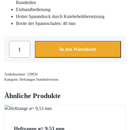
Rundteilen
Einhandbedienung
Hoher Spanndruck durch Kniehebelübersetzung
Breite der Spannschalen: 40 mm
Heftzange
In den Warenkorb
ø=
18,0
mm
Menge
Artikelnummer:
120034
Kategorie:
Heftzangen Standardversion
Ähnliche Produkte
Heftzange ø= 9,53 mm