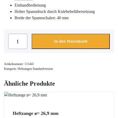
Einhandbedienung
Hoher Spanndruck durch Kniehebelübersetzung
Breite der Spannschalen: 40 mm
Heftzange
In den Warenkorb
ø=
10,0
mm
Menge
Artikelnummer:
111441
Kategorie:
Heftzangen Standardversion
Ähnliche Produkte
Heftzange ø= 26,9 mm