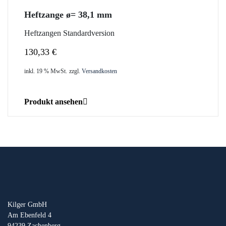
Heftzange ø= 38,1 mm
Heftzangen Standardversion
130,33
€
inkl. 19 % MwSt.
zzgl.
Versandkosten
Produkt ansehen
Kilger GmbH
Am Ebenfeld 4
94239 Zachenberg